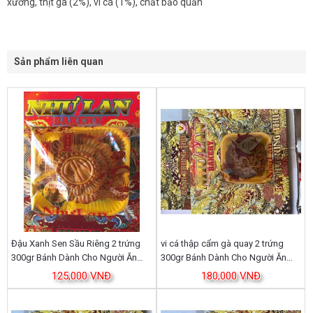
xưởng, thịt gà (2%), vi cá (1%), chất bảo quản
Sản phẩm liên quan
Đậu Xanh Sen Sầu Riêng 2 trứng
vi cá thập cẩm gà quay 2 trứng
300gr Bánh Dành Cho Người Ăn
300gr Bánh Dành Cho Người Ăn
kiên Bánh Trung Thu Như Lan
kiên Bánh Trung Thu Như Lan
125,000 VNĐ
180,000 VNĐ