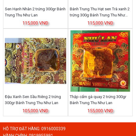
Sen Hạnh Nhân 2 trứng 300gr Bánh
Bánh Trung Thu Hạt sen Trà xanh 2
Trung Thu Như Lan
trứng 300g Bánh Trung Thu Như
Lan
115,000 VNĐ
115,000 VNĐ
Đậu Xanh Sen Sầu Riêng 2 trứng
Thập cẩm gà quay 2 trứng 300gr
300gr Bánh Trung Thu Như Lan
Bánh Trung Thu Như Lan
105,000 VNĐ
155,000 VNĐ
HỖ TRỢ ĐẶT HÀNG:
0916000339
HÀNH CHÍNH:
0919955991