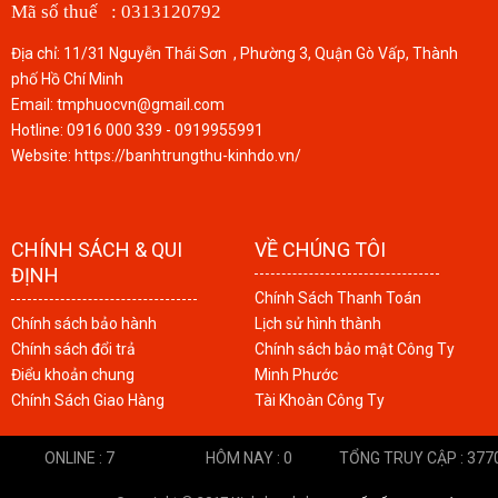
Mã số thuế : 0313120792
Địa chỉ: 11/31 Nguyễn Thái Sơn , Phường 3, Quận Gò Vấp, Thành
phố Hồ Chí Minh
Email: tmphuocvn@gmail.com
Hotline: 0916 000 339 - 0919955991
Website: https://banhtrungthu-kinhdo.vn/
CHÍNH SÁCH & QUI
VỀ CHÚNG TÔI
ĐỊNH
Chính Sách Thanh Toán
Chính sách bảo hành
Lịch sử hình thành
Chính sách đổi trả
Chính sách bảo mật Công Ty
Điểu khoản chung
Minh Phước
Chính Sách Giao Hàng
Tài Khoàn Công Ty
ONLINE : 7
HÔM NAY : 0
TỔNG TRUY CẬP : 377