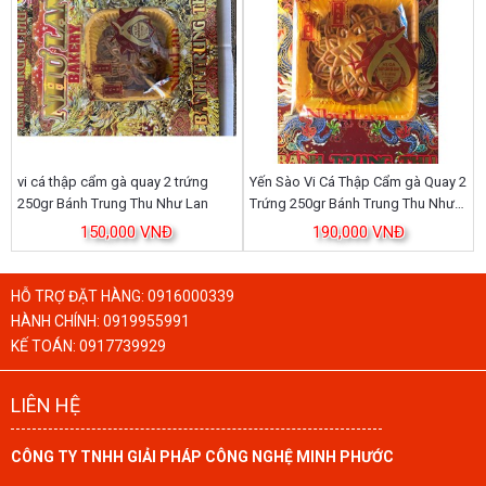
vi cá thập cẩm gà quay 2 trứng
Yến Sào Vi Cá Thập Cẩm gà Quay 2
250gr Bánh Trung Thu Như Lan
Trứng 250gr Bánh Trung Thu Như
Lan
150,000 VNĐ
190,000 VNĐ
HỖ TRỢ ĐẶT HÀNG:
0916000339
HÀNH CHÍNH:
0919955991
KẾ TOÁN:
0917739929
LIÊN HỆ
CÔNG TY TNHH GIẢI PHÁP CÔNG NGHỆ MINH PHƯỚC