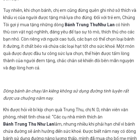
Tuy nhiên, khi chọn bánh, chị em cũng đừng quên ghi nhớ sở thích và
khẩu vị của người được tặng mà lựa cho đúng. Đối với trẻ em, Chúng
Tôi gợi ý mua tặng những dòng
Bánh Trung Thu
Như Lan
có hình
thù con vật ngộ nghĩnh, đáng yêu để tạo sự tò mò, thích thú cho các
bạn nhỏ. Còn riêng với người cao tuổi, các bạn có thể chọn loại bánh
ít đường, ít chất béo và chứa các loại hạt tốt cho sức khoẻ. Một món
quà được được đầu tư công sức lựa chọn, thể hiện được tấm lòng
thành của người đem tặng, chắc chắn sẽ khiến đôi bên mãn nguyện
và đẹp lòng hơn cả.
Dòng bánh ăn chay/ăn kiêng không sử dụng đường tinh luyện rất
được ưa chuộng năm nay.
Khi được hỏi về bí kíp chọn quà Trung Thu, chị N. D, nhân viên văn
phòng, nhiệt tình chia sẻ: “Các cụ nhà mình thích ăn
Bánh Trung Thu
Như Lan
lắm, nhưng nhiều khi phải hạn chế vì bánh
chứa đường sẽ ảnh hưởng đến sức khoẻ. Được biết năm nay có dòng
bánh sử dụng đường năng lượng thấp, mình đã mua cho bố mẹ mình