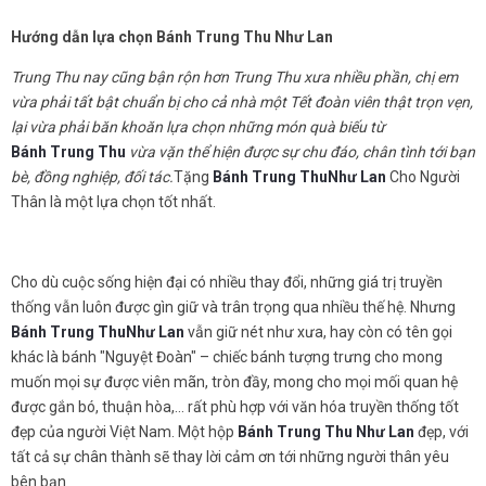
Hướng dẫn lựa chọn
B
ánh Trung Thu
Như Lan
Trung Thu nay cũng bận rộn hơn Trung Thu xưa nhiều phần, chị em
vừa phải tất bật chuẩn bị cho cả nhà một Tết đoàn viên thật trọn vẹn,
lại vừa phải băn khoăn lựa chọn những món quà biếu
từ
Bánh Trung Thu
vừa vặn thể hiện được sự chu đáo, chân tình tới bạn
bè, đồng nghiệp, đối tác
.
Tặng
Bánh Trung Thu
Như Lan
Cho Người
Thân là một lựa chọn tốt nhất.
Cho dù cuộc sống hiện đại có nhiều thay đổi, những giá trị truyền
thống vẫn luôn được gìn giữ và trân trọng qua nhiều thế hệ. Nhưng
Bánh Trung Thu
Như Lan
vẫn giữ nét như xưa, hay còn có tên gọi
khác là bánh "Nguyệt Đoàn" – chiếc bánh tượng trưng cho mong
muốn mọi sự được viên mãn, tròn đầy, mong cho mọi mối quan hệ
được gắn bó, thuận hòa,... rất phù hợp với văn hóa truyền thống tốt
đẹp của người Việt Nam. Một hộp
Bánh Trung Thu
Như Lan
đẹp, với
tất cả sự chân thành sẽ thay lời cảm ơn tới những người thân yêu
bên bạn