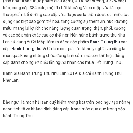
(cao nhất trong thực phẩm giàu đạm), 0.1% bột đường, 0.22% chất
béo, cung cấp 384 calo, một ít chất khoáng.Vi cá mập vừa là loại
thực phẩm bổ dưỡng cao cấp vừa được coi là thần dược có nhiều tác
dụng đặc biệt bao gồm trẻ hóa, tăng cường sự thèm ăn, nuôi dưỡng
máu, mang lại lợi ích cho năng lượng quan trọng, thận, phổi, xương
và các bộ phận khác của cơ thể. nên Nên hãng bánh trung thu Như
Lan sử dụng Vi Cá Mập làm ra dòng sản phẩm
Bánh Trung thu
cao
cấp.
Bánh Trung thu
Vi Cá là món quà sức khỏe ý nghĩa và cũng là
món quà không những chứa đựng tình cảm mà còn thể hiện đẳng
cấp dành cho người biếu lẫn người nhận cho mùa Tết Trung Thu .
Banh Gia Banh Trung Thu Nhu Lan 2019, Địa chỉ Bánh Trung Thu
Như Lan.
Bào ngư : là món hải sản quý hiếm trong bát trân, bào ngư tạo nên vị
ngon tinh tế và khẳng định đẳng cấp trong món quà quý trong hộp
bánh Trung Thu.