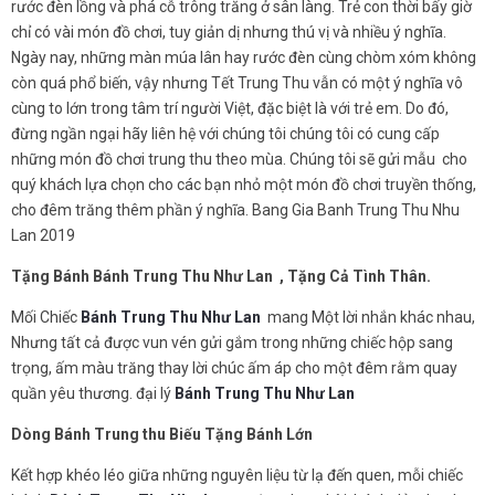
rước đèn lồng và phá cỗ trông trăng ở sân làng. Trẻ con thời bấy giờ
chỉ có vài món đồ chơi, tuy giản dị nhưng thú vị và nhiều ý nghĩa.
Ngày nay, những màn múa lân hay rước đèn cùng chòm xóm không
còn quá phổ biến, vậy nhưng Tết Trung Thu vẫn có một ý nghĩa vô
cùng to lớn trong tâm trí người Việt, đặc biệt là với trẻ em. Do đó,
đừng ngần ngại hãy liên hệ với chúng tôi chúng tôi có cung cấp
những món đồ chơi trung thu theo mùa. Chúng tôi sẽ gửi mẫu cho
quý khách lựa chọn cho các bạn nhỏ một món đồ chơi truyền thống,
cho đêm trăng thêm phần ý nghĩa. Bang Gia Banh Trung Thu Nhu
Lan 2019
Tặng Bánh Bánh Trung Thu Như Lan
, Tặng Cả Tình Thân.
Mối Chiếc
Bánh Trung Thu
Như Lan
mang Một lời nhắn khác nhau,
Nhưng tất cả được vun vén gửi gắm trong những chiếc hộp sang
trọng, ấm màu trăng thay lời chúc ấm áp cho một đêm rằm quay
quần yêu thương. đại lý
Bánh Trung Thu
Như Lan
Dòng Bánh Trung thu Biếu Tặng Bánh Lớn
Kết hợp khéo léo giữa những nguyên liệu từ lạ đến quen, mỗi chiếc