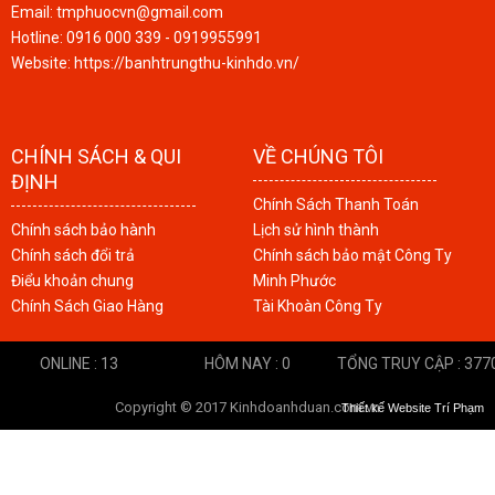
Email: tmphuocvn@gmail.com
Hotline: 0916 000 339 - 0919955991
Website: https://banhtrungthu-kinhdo.vn/
CHÍNH SÁCH & QUI
VỀ CHÚNG TÔI
ĐỊNH
Chính Sách Thanh Toán
Chính sách bảo hành
Lịch sử hình thành
Chính sách đổi trả
Chính sách bảo mật Công Ty
Điểu khoản chung
Minh Phước
Chính Sách Giao Hàng
Tài Khoàn Công Ty
ONLINE : 13
HÔM NAY : 0
TỔNG TRUY CẬP : 377
Copyright © 2017 Kinhdoanhduan.com.vn
Thiết kế Website
Trí Phạm