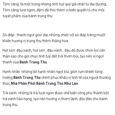
Tôm càng: là một trong những tinh tuý quý giá nhất từ đại dương,
Tôm càng tươi ngon, đậm đà thoi thêm vị biển quyến rủ cho mỗi
tuyệt phẩm của bánh trung thu.
Sò điệp : thanh ngọt giòn dai, những chiếc cối sò điệp trắng muốt
khiến hương vị trung thu thêm thăng hoa.
Hạt sen: đậu xanh, hạt sen , đậu xanh , đậu đỏ được chọn lọc cẩn
thận sao cho giữ chọn tinh tuý đất trời thơm bùi, tạo nên vị ngọt
thanh của
Bánh Trung Thu
.
Hạnh nhân: những lát hạnh nhân ngọt bùi, giòn rụm khiến từng
miếng
Bánh Trung Thu
chinh phục khẩu vị tinh tế của người thưởng
thức.
Nhà Phân Phối
Bánh Trung Thu
Như Lan
Trà xanh: những lá trà tươi ngon được chế biến công phu thành bột
trà xanh hảo hạng, tạo nên hương vị thơm lành, độc đáo cho bánh
trung thu.