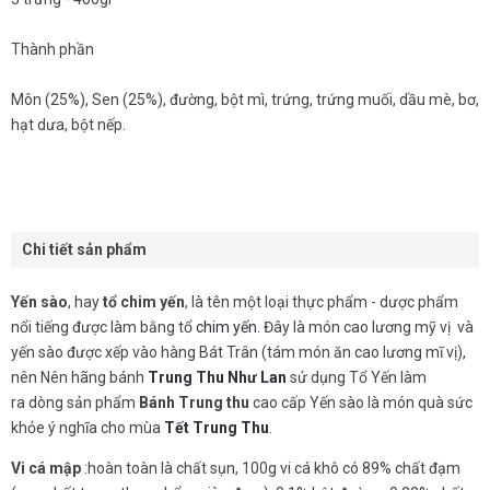
Thành phần
Môn (25%), Sen (25%), đường, bột mì, trứng, trứng muối, dầu mè, bơ,
hạt dưa, bột nếp.
Chi tiết sản phẩm
Yến sào
, hay
tổ chim yến
, là tên một loại thực phẩm - dược phẩm
nổi tiếng được làm bằng tổ
chim yến
. Đây là món cao lương mỹ vị và
yến sào được xếp vào hàng Bát Trân (tám món ăn cao lương mĩ vị),
nên Nên hãng bánh
Trung Thu Như Lan
sử dụng Tổ Yến làm
ra dòng sản phẩm
Bánh Trung thu
cao cấp Yến sào là món quà sức
khỏe ý nghĩa cho mùa
Tết Trung Thu
.
Vi cá mập
:hoàn toàn là chất sụn, 100g vi cá khô có 89% chất đạm