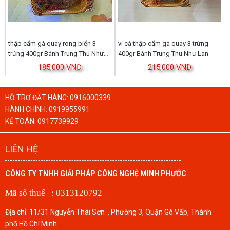
thập cẩm gà quay rong biển 3
vi cá thập cẩm gà quay 3 trứng
trứng 400gr Bánh Trung Thu Như
400gr Bánh Trung Thu Như Lan
Lan
185,000 VNĐ
215,000 VNĐ
HỖ TRỢ ĐẶT HÀNG:
0916000339
HÀNH CHÍNH:
0919955991
KẾ TOÁN:
0917739929
LIÊN HỆ
CÔNG TY TNHH GIẢI PHÁP CÔNG NGHỆ MINH PHƯỚC
Mã số thuế : 0313120792
Địa chỉ: 11/31 Nguyễn Thái Sơn , Phường 3, Quận Gò Vấp, Thành
phố Hồ Chí Minh